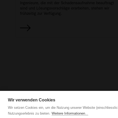
Ingenieure, die mit der Schadensaufnahme beauftragt
sind und Lösungsvorschläge erarbeiten, stehen wir
frühzeitig zur Verfügung.
Wir verwenden Cookies
Wir setzen Cookies ein, um die Nutzung unserer Website (einschliesslic
Nutzungserlebnis zu bieten.
Weitere Informationen...