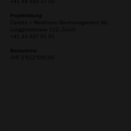
+41 44 455 37 55
Projektleitung
Caretta + Weidmann Baumanagement AG,
Langgrütstrasse 112, Zürich
+41 44 497 61 61
Bausumme
CHF 2'612'000.00