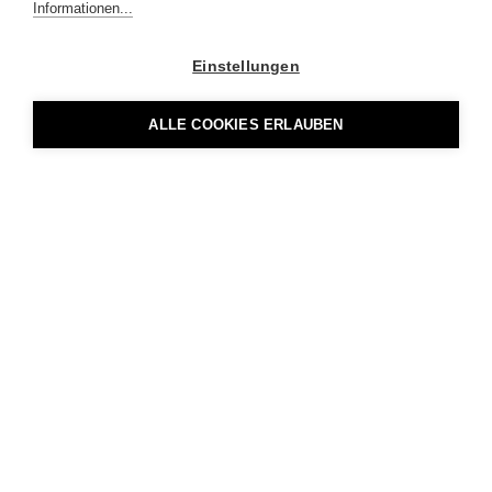
Informationen...
Einstellungen
ALLE COOKIES ERLAUBEN
Luzernstrasse 14
5634 Merenschwand
+41 56 675 78 00